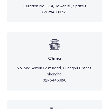
Gurgaon No. 1134, Tower B2, Spaze I
+91 9840307161
China
No. 588 Yan’an East Road, Huangpu District,
Shanghai
021-64453190