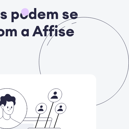
is podem se
om a Affise