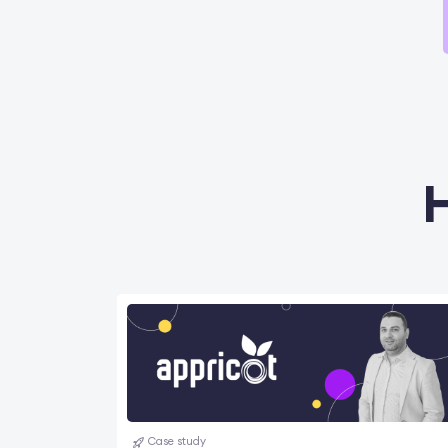
H
Case study