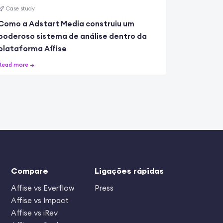
Case study
Como a Adstart Media construiu um
poderoso sistema de análise dentro da
plataforma Affise
Read more →
Compare
Ligações rápidas
Affise vs Everflow
Press
Affise vs Impact
Affise vs iRev