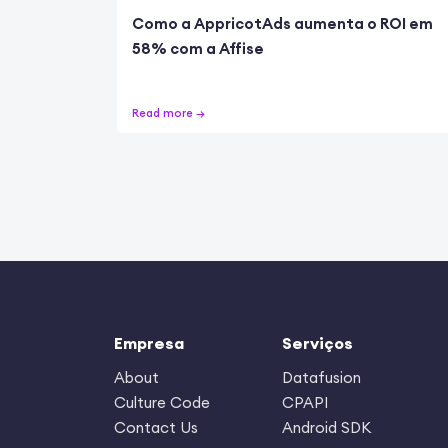
Como a AppricotAds aumenta o ROI em
58% com a Affise
Read more →
Empresa
Serviços
About
Datafusion
Culture Code
CPAPI
Contact Us
Android SDK