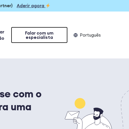
rtner)
Aderir agora
iar
Falar com um
Português
especialista
ão
ise com o
ra uma