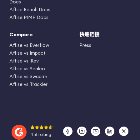
Docs
Affise Reach Docs
Affise MMP Docs
Compare
快速链接
Affise vs Everflow
Press
Affise vs Impact
Affise vs iRev
Affise vs Scaleo
Affise vs Swaarm
Affise vs Trackier
4.6 rating