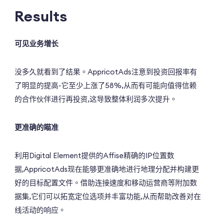
Results
可见业务增长
没多久就看到了结果。AppricotAds注意到投资回报率有
了明显的提高-它至少上涨了58%,从而有可能向值得信赖
的合作伙伴进行再投资,这导致整体利润多次提升。
更准确的瞄准
利用Digital Element提供的Affise精确的IP位置数
据,AppricotAds现在能够更准确地进行地理分配并构建更
好的目标配置文件。借助连接速度和移动运营商等附加数
据集,它们可以拓宽定位选项并丰富功能,从而帮助改善对在
线活动的响应。