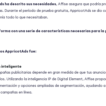
ds ha descrito sus necesidades
, Affise asegura que podría p
das. Durante el período de prueba gratuita, AppricotAds se dio c
nía todo lo que necesitaban.
forma con una serie de características necesarias para la 
los AppricotAds fue:
 inteligente
mpañas publicitarias depende en gran medida de que tus anuncios
s. Utilizando la inteligencia IP de Digital Element, Affise prop
entación y opciones ampliadas de segmentación, ayudando a m
 campañas en línea.