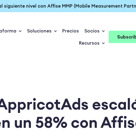
 al siguiente nivel con Affise MMP (Mobile Measurement Partn
taforma
Soluciones
Precios
Socios
Subscri
Recursos
ppricotAds escaló
n un 58% con Affi