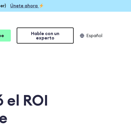
er)
Únete ahora
Hable con un
be
Español
experto
 el ROI
se