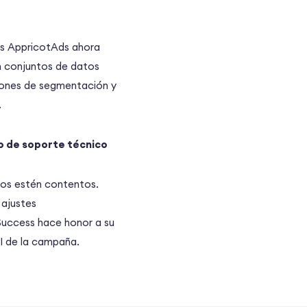
los AppricotAds ahora
n conjuntos de datos
ciones de segmentación y
.
o de soporte técnico
cios estén contentos.
 ajustes
Success hace honor a su
I de la campaña.