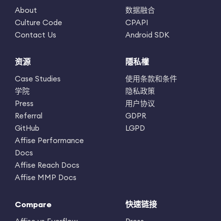
About
数据融合
Culture Code
CPAPI
Contact Us
Android SDK
资源
隱私權
Case Studies
使用条款和条件
学院
隐私政策
Press
用户协议
Referral
GDPR
GitHub
LGPD
Affise Performance
Docs
Affise Reach Docs
Affise MMP Docs
Compare
快速链接