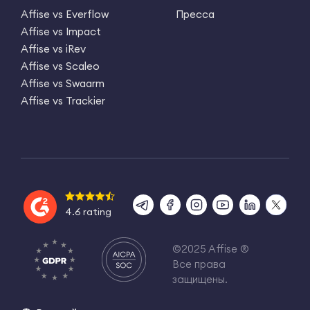
Affise vs Everflow
Пресса
Affise vs Impact
Affise vs iRev
Affise vs Scaleo
Affise vs Swaarm
Affise vs Trackier
4.6 rating
©2025 Affise ®
Все права
защищены.