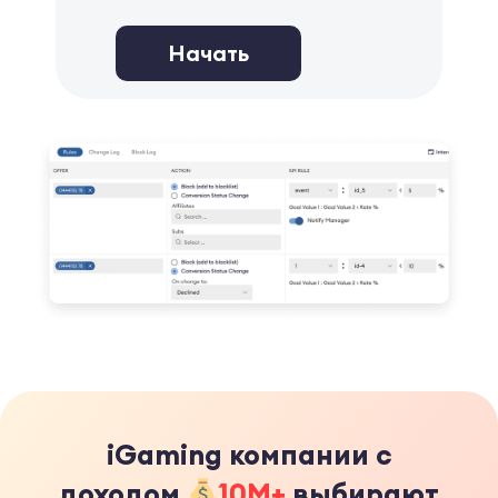
Начать
iGaming компании с
доходом
10M+
выбирают