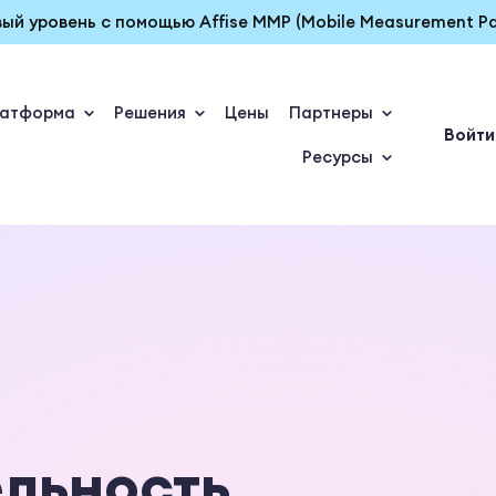
ый уровень с помощью Affise MMP (Mobile Measurement Pa
атформа
Решения
Цены
Партнеры
Войти
Ресурсы
льность