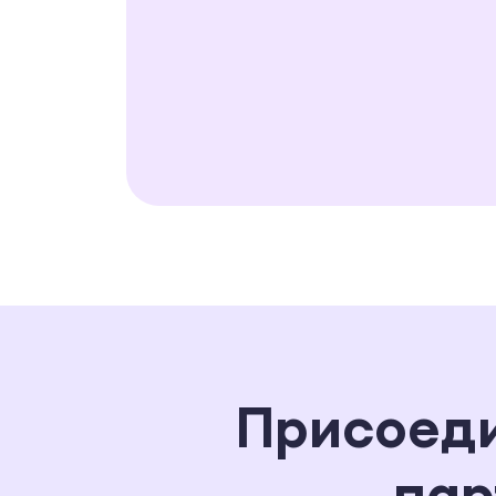
Присоеди
пар