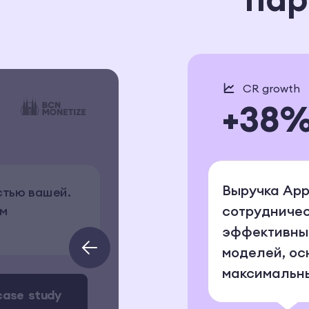
CR growth
+38
Выручка App
стью вашей.
сотрудничес
ым
эффективные
‹
моделей, ос
максимальны
case study