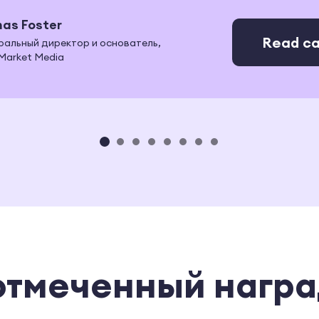
as Foster
Read ca
ральный директор и основатель,
Market Media
отмеченный награ