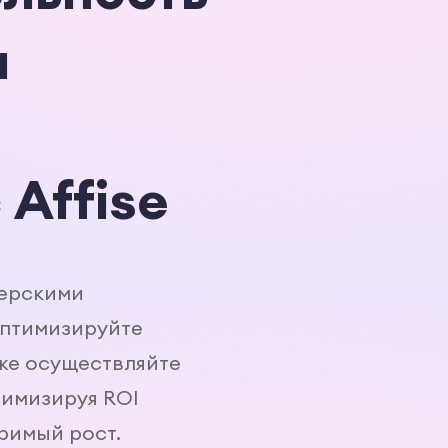
и
 Affise
нерскими
оптимизируйте
же осуществляйте
симизируя ROI
римый рост.