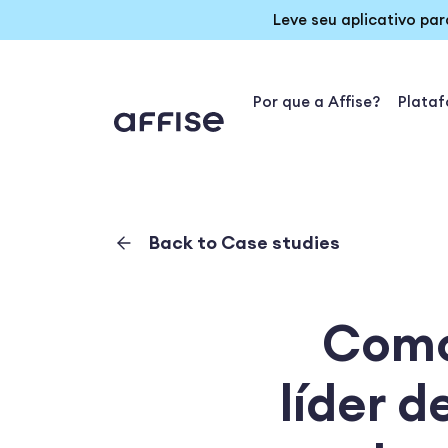
Leve seu aplicativo pa
Por que a Affise?
Plata
Back to Case studies
Como
líder 