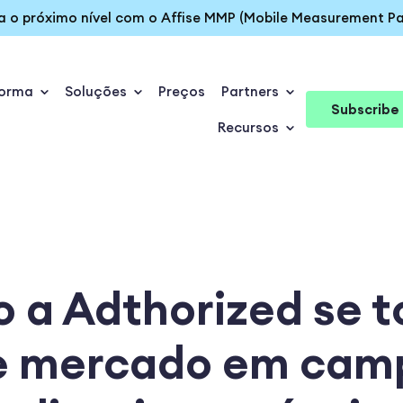
ra o próximo nível com o Affise MMP (Mobile Measurement Pa
forma
Soluções
Preços
Partners
Subscribe
Recursos
 a Adthorized se t
de mercado em ca