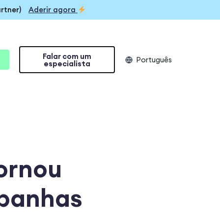
rtner)
Aderir agora
Falar com um
Português
especialista
ornou
mpanhas