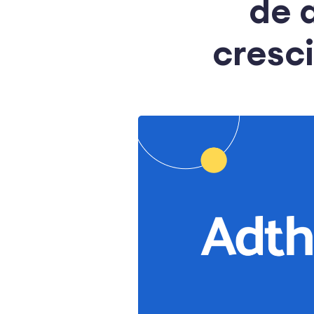
de 
cresc