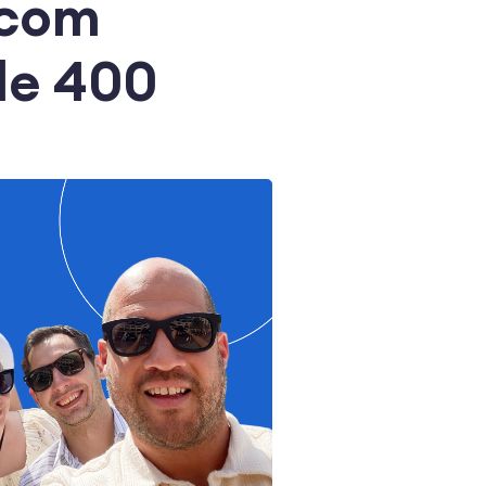
 com
de 400