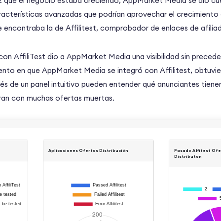
ez que el negocio estaba creciendo, AppMarket Media se dio cu
cterísticas avanzadas que podrían aprovechar el crecimiento d
e encontraba la de Affilitest, comprobador de enlaces de afilia
 con AffiliTest dio a AppMarket Media una visibilidad sin prece
nto en que AppMarket Media se integró con Affilitest, obtuvier
vés de un panel intuitivo pueden entender qué anunciantes tienen
ran con muchas ofertas muertas.
Aplicaciones Ofertas Distribución
Pasado Affitest Ofe
Distributon