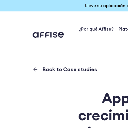
Lleve su aplicación
¿Por qué Affise?
Pla
Back to Case studies
App
crecimi