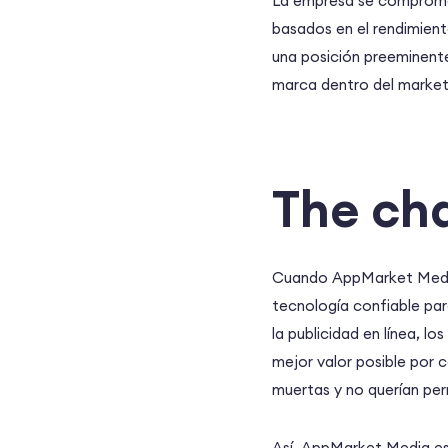
La empresa se compromet
basados en el rendimient
una posición preeminente
marca dentro del marketi
The ch
Cuando AppMarket Media 
tecnología confiable par
la publicidad en línea, 
mejor valor posible por c
muertas y no querían perm
Así, AppMarket Media es