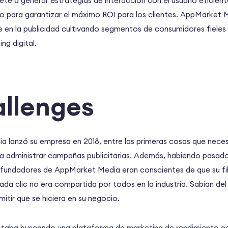
e a generar estrategias de interacción con el usuario eficien
o para garantizar el máximo ROI para los clientes. AppMarket 
 en la publicidad cultivando segmentos de consumidores fieles 
ng digital.
allenges
lanzó su empresa en 2018, entre las primeras cosas que nece
a administrar campañas publicitarias. Además, habiendo pasado
los fundadores de AppMarket Media eran conscientes de que su fi
ada clic no era compartida por todos en la industria. Sabían de
itir que se hiciera en su negocio.
taba buscando una plataforma de marketing de rendimiento co