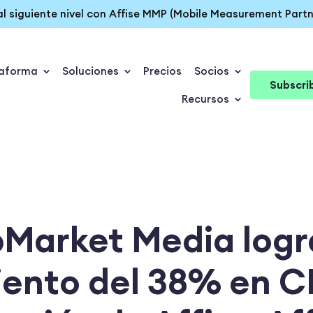
 al siguiente nivel con Affise MMP (Mobile Measurement Partn
taforma
Soluciones
Precios
Socios
Subscri
Recursos
Market Media logr
ento del 38% en C