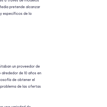
tes a través de modelos
Media pretende alcanzar
y específicos de la
sitaban un proveedor de
 alrededor de 10 años en
losofía de obtener el
l problema de las ofertas
n una variedad de