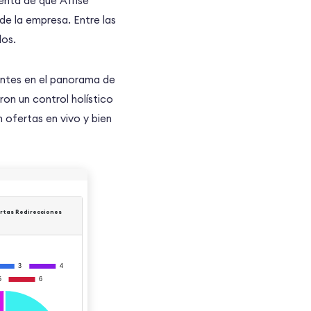
enta de que Affise
e la empresa. Entre las
dos.
dentes en el panorama de
on un control holístico
 ofertas en vivo y bien
rtas Redirecciones