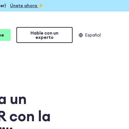
er)
Únete ahora
Hable con un
be
Español
experto
a un
R con la