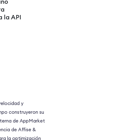
ino
ra
 la API
velocidad y
mpo construyeron su
 interna de AppMarket
ncia de Affise &
ara la optimización